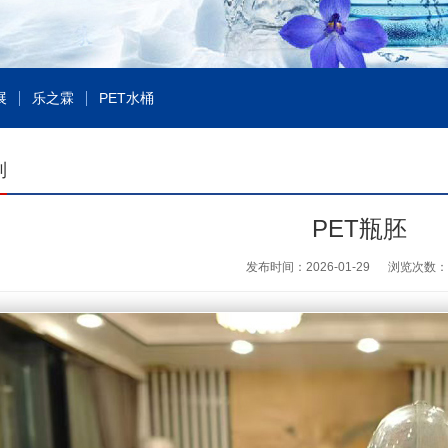
展
乐之霖
PET水桶
列
PET瓶胚
发布时间：2026-01-29
浏览次数：