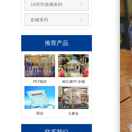
18升凹底桶系列
彩桶系列
推荐产品
PET瓶胚
精亿康PC水桶
翠绿
土豪金